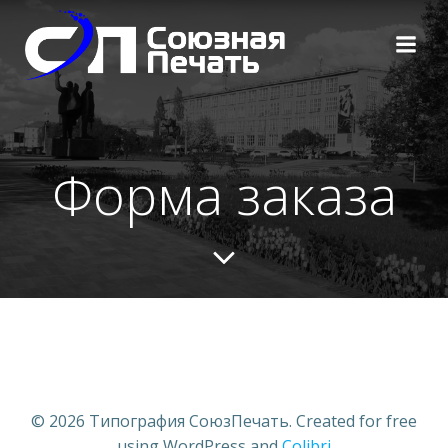
Перейти
к
содержимому
Форма заказа
© 2026 Типография СоюзПечать. Created for free
using WordPress and
Colibri